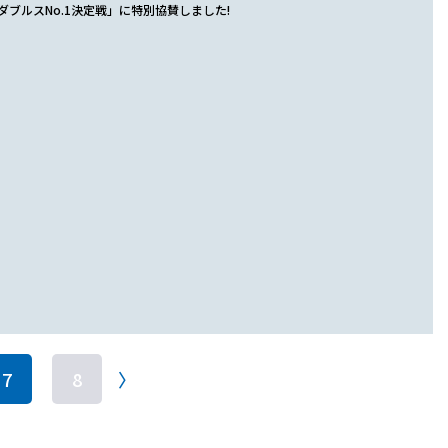
 ダブルスNo.1決定戦」に特別協賛しました!
7
8
〉