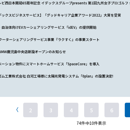
ビ西日本開局65周年記念 イデックスグループpresents 第1回九州女子プロゴルフ
デックスビジネスサービス】「グッドキャリア企業アワード2022」大賞を受賞
・自治体向けEVカーシェアリングサービス「idEV」の提供開始
スクーターシェアリングサービス事業『ラクすく』の事業スタート
x BMW鹿児島中央店新設オープンのお知らせ
ベーション物件にスマートホームサービス「SpaceCore」を導入
ゴム工業株式会社 白河工場様に太陽光発電システム「0plan」の設置決定!
〉
2
3
4
5
6
74件中10件表示