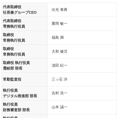
代表取締役
出光 泰典
社長兼グループCEO
代表取締役
重岡 敏一
専務執行役員
取締役
福島 満
常務執行役員
取締役
大和 健児
常務執行役員
取締役 執行役員
濵田 紀一
需給部 部長
常勤監査役
三ッ石 洋
執行役員
吉村 浩一
デジタル推進部 部長
執行役員
山本 誠一
財務審査部 部長