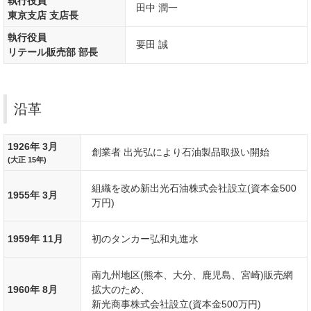
執行役員
田中 潤一
東京支店 支店長
執行役員
要田 誠
リテール販売部 部長
沿革
1926年 3月
創業者 出光弘により石油製品取扱い開始
(大正 15年)
組織を改め新出光石油株式会社設立(資本金500
1955年 3月
万円)
1959年 11月
初のタンカー弘和丸進水
南九州地区(熊本、大分、鹿児島、宮崎)販売網
1960年 8月
拡大のため、
新光商事株式会社設立(資本金500万円)