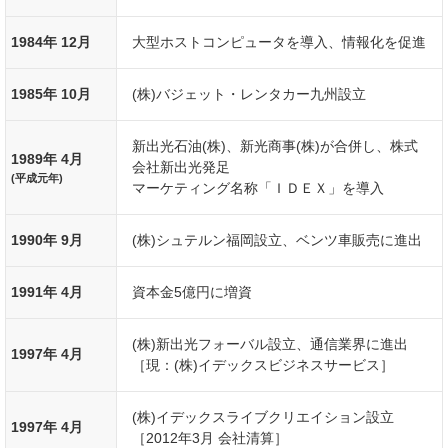
1984年 12月
大型ホストコンピュータを導入、情報化を促進
1985年 10月
(株)バジェット・レンタカー九州設立
新出光石油(株)、新光商事(株)が合併し、株式
1989年 4月
会社新出光発足
(平成元年)
マーケティング名称「ＩＤＥＸ」を導入
1990年 9月
(株)シュテルン福岡設立、ベンツ車販売に進出
1991年 4月
資本金5億円に増資
(株)新出光フォーバル設立、通信業界に進出
1997年 4月
［現：(株)イデックスビジネスサービス］
(株)イデックスライブクリエイション設立
1997年 4月
［2012年3月 会社清算］