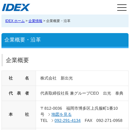
tog
nav
IDEX ホーム
>
企業情報
> 企業概要・沿革
企業概要・沿革
企業概要
社 名
株式会社 新出光
代 表 者
代表取締役社長 兼グループCEO 出光 泰典
〒812-0036 福岡市博多区上呉服町1番10
本 社
号
地図を見る
TEL
092-291-4134
FAX 092-271-0958