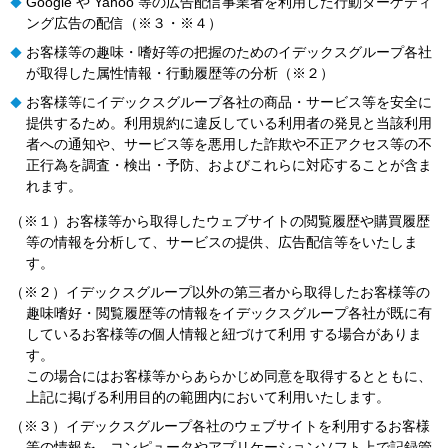
Google や Yahoo 等の広告配信事業者を利用した行動ターゲティ
◆
ング広告の配信（※３・※４）
お客様等の趣味・嗜好等の把握のためのイデックスグループ各社
◆
が取得した属性情報・行動履歴等の分析（※２）
お客様等にイデックスグループ各社の商品・サービス等を安全に
◆
提供するため。利用規約に違反している利用者の発見と当該利用
者への通知や、サービス等を悪用した詐欺や不正アクセス等の不
正行為を調査・検出・予防、およびこれらに対応することが含ま
れます。
（※１）お客様等から取得したウェブサイトの閲覧履歴や購買履歴
等の情報を分析して、サービスの提供、広告配信等をいたしま
す。
（※２）イデックスグループ以外の第三者から取得したお客様等の
趣味嗜好・閲覧履歴等の情報をイデックスグループ各社が既に有
しているお客様等の個人情報と紐づけて利用 する場合がありま
す。
この場合にはお客様等からあらかじめ同意を取得するとともに、
上記に掲げる利用目的の範囲内において利用いたします。
（※３）イデックスグループ各社のウェブサイトを利用するお客様
等の情報を、コンピュータやアプリケーションソフト上で記録管