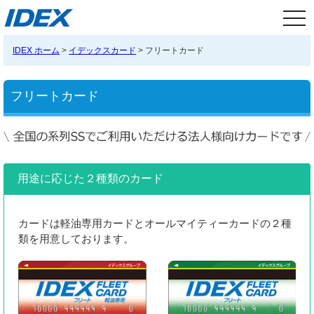
tog
nav
IDEX ホーム
>
イデックスカード
> フリートカード
フリートカード
用途に応じた２種類のカード
カードは軽油専用カードとオールマイティーカードの２種
類を用意しております。