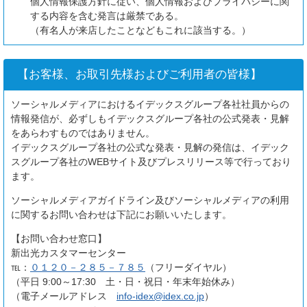
個人情報保護方針に従い、個人情報およびプライバシーに関
する内容を含む発言は厳禁である。
（有名人が来店したことなどもこれに該当する。）
【お客様、お取引先様およびご利用者の皆様】
ソーシャルメディアにおけるイデックスグループ各社社員からの
情報発信が、必ずしもイデックスグループ各社の公式発表・見解
をあらわすものではありません。
イデックスグループ各社の公式な発表・見解の発信は、イデック
スグループ各社のWEBサイト及びプレスリリース等で行っており
ます。
ソーシャルメディアガイドライン及びソーシャルメディアの利用
に関するお問い合わせは下記にお願いいたします。
【お問い合わせ窓口】
新出光カスタマーセンター
℡：
０１２０－２８５－７８５
（フリーダイヤル）
（平日 9:00～17:30 土・日・祝日・年末年始休み）
（電子メールアドレス
info-idex@idex.co.jp
）