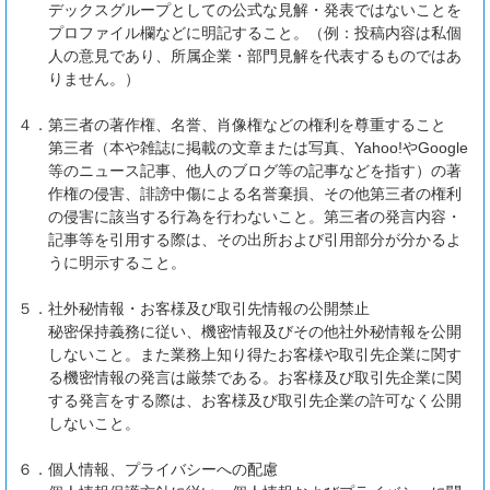
デックスグループとしての公式な見解・発表ではないことを
プロファイル欄などに明記すること。（例：投稿内容は私個
人の意見であり、所属企業・部門見解を代表するものではあ
りません。）
４．
第三者の著作権、名誉、肖像権などの権利を尊重すること
第三者（本や雑誌に掲載の文章または写真、Yahoo!やGoogle
等のニュース記事、他人のブログ等の記事などを指す）の著
作権の侵害、誹謗中傷による名誉棄損、その他第三者の権利
の侵害に該当する行為を行わないこと。第三者の発言内容・
記事等を引用する際は、その出所および引用部分が分かるよ
うに明示すること。
５．
社外秘情報・お客様及び取引先情報の公開禁止
秘密保持義務に従い、機密情報及びその他社外秘情報を公開
しないこと。また業務上知り得たお客様や取引先企業に関す
る機密情報の発言は厳禁である。お客様及び取引先企業に関
する発言をする際は、お客様及び取引先企業の許可なく公開
しないこと。
６．
個人情報、プライバシーへの配慮