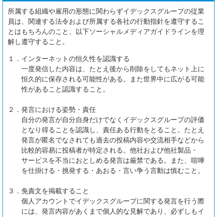
所属する組織や雇用の形態に関わらずイデックスグループの従業
員は、関連する法令および所属する各社の行動指針を遵守するこ
とはもちろんのこと、以下ソーシャルメディアガイドラインを理
解し遵守すること。
１．
インターネットの恒久性を認識する
一度発信した内容は、たとえ後から削除をしてもネット上に
恒久的に保存される可能性がある。また世界中に広がる可能
性があること認識すること。
２．
発言における姿勢・責任
自分の発言が自分自身だけでなくイデックスグループの評価
となり得ることを認識し、責任ある行動をとること。たとえ
発言が匿名でなされても過去の投稿内容や交流相手などから
比較的容易に投稿者が特定される。他社および他社製品・
サービスを不当におとしめる発言は厳禁である。また、喧嘩
を仕掛ける・挑発する・あおる・言い争う言動は慎むこと。
３．
免責文を掲載すること
個人アカウントでイデックスグループに関する発言を行う際
には、発言内容があくまで個人的な見解であり、必ずしもイ